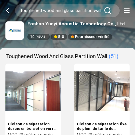
Foshan Yunyi Acoustic Technology Co., Ltd.
10
5.0
Fournisseur vérifié
YEARS
Toughened Wood And Glass Partition Wall
(51)
Cloison de séparation
Cloison de séparation fixe
durcie en bois et en verre
de plein de taille de
de sécurité avec le cadre
bureau en verre bureau de
MOQ:
20 mètres carrés
MOQ:
20 mètres carrés