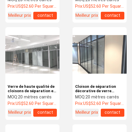
en aluminium
cloison de séparation
Prix:
US$52.60 Per Square Meter
Prix:
US$52.60 Per Square Meter
avec des abat-jour
Meilleur prix
contact
Meilleur prix
contact
Verre de haute qualité de
Cloison de séparation
cloisons de séparation en
décorative de verre
verre de bureau seul pour
trempé
MOQ:
20 mètres carrés
MOQ:
20 mètres carrés
l'immeuble de bureaux
Prix:
US$52.60 Per Square Meter
Prix:
US$52.60 Per Square Meter
Meilleur prix
contact
Meilleur prix
contact