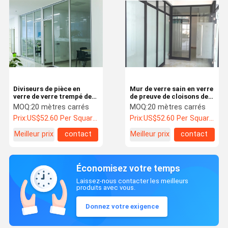
Diviseurs de pièce en
Mur de verre sain en verre
verre de verre trempé de
de preuve de cloisons de
cloisons de séparation de
séparation de bureau
MOQ:
20 mètres carrés
MOQ:
20 mètres carrés
bureau pour le bureau
pour le bureau
Prix:
US$52.60 Per Square Meter
Prix:
US$52.60 Per Square Meter
Meilleur prix
contact
Meilleur prix
contact
Économisez votre temps
Laissez-nous contacter les meilleurs
produits avec vous.
Donnez votre exigence