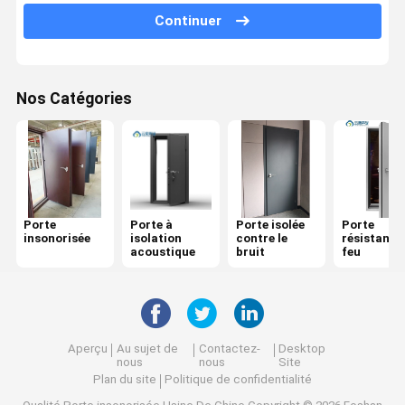
Continuer
Porte résistante au feu
Cloison de séparation mobile
Nos Catégories
Partition murale opérationnelle
diviseur de pièce accrochant
Une cabine téléphonique insonorisée
Porte
Porte à
Porte isolée
Porte
Module de réunion de bureau
insonorisée
isolation
contre le
résistante
acoustique
bruit
feu
Compositeur de bureau
Parement en verre de bureau
Aperçu
Au sujet de
Contactez-
Desktop
nous
nous
Site
Plan du site
Politique de confidentialité