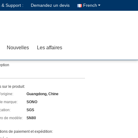
 & Support :
Demandez un devis
French
Nouvelles
Les affaires
eption
s sur le produit:
'origine:
Guangdong, Chine
e marque:
SONO
cation:
SGS
o de modèle:
SN80
ions de paiement et expédition: