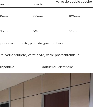
verre de double couche
ouche
couche
80mm
80mm
103mm
0/12mm
5/6mm
5/6mm
puissance enduite, peint du grain en bois
inté, verre feuilleté, verre givré, verre photochromique
isponible
Manuel ou électrique