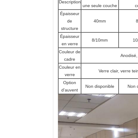
Description
une seule couche
c
Épaisseur
de
40mm
structure
Épaisseur
8/10mm
1
en verre
Couleur de
Anodisé, 
cadre
Couleur en
Verre clair, verre te
verre
Option
Non disponible
Non d
d'auvent