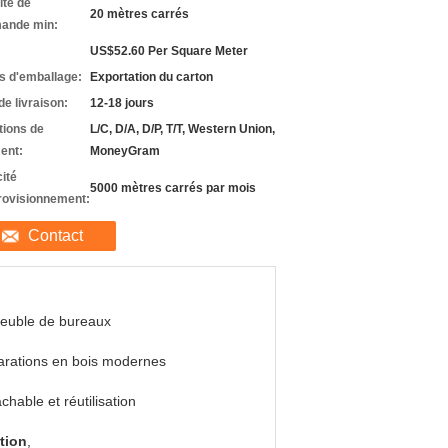
ité de
20 mètres carrés
ande min:
US$52.60 Per Square Meter
ls d'emballage:
Exportation du carton
de livraison:
12-18 jours
tions de
L/C, D/A, D/P, T/T, Western Union,
ent:
MoneyGram
ité
5000 mètres carrés par mois
rovisionnement:
Contact
euble de bureaux
rations en bois modernes
chable et réutilisation
tion
,