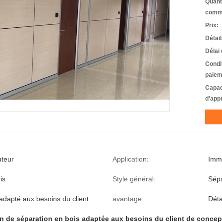
Quant
comm
Prix:
Détai
Délai 
Condi
paiem
Capac
d'app
uteur
Application:
Imm
is
Style général:
Sépa
adapté aux besoins du client
avantage:
Déta
n de séparation en bois adaptée aux besoins du client de concep