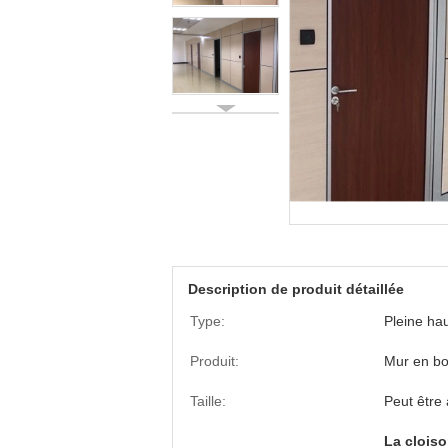
Description de produit détaillée
Type:
Pleine ha
Produit:
Mur en bo
Taille:
Peut être 
La cloiso