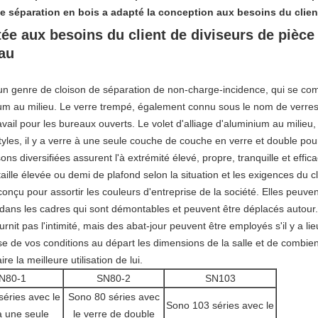
e séparation en bois a adapté la conception aux besoins du clien
tée aux besoins du client de diviseurs de pièce
au
 un genre de cloison de séparation de non-charge-incidence, qui se co
um au milieu. Le verre trempé, également connu sous le nom de verres 
il pour les bureaux ouverts. Le volet d'alliage d'aluminium au milieu, p
 styles, il y a verre à une seule couche de couche en verre et double po
s diversifiées assurent l'à extrémité élevé, propre, tranquille et effi
aille élevée ou demi de plafond selon la situation et les exigences du cl
conçu pour assortir les couleurs d'entreprise de la société. Elles peuven
 dans les cadres qui sont démontables et peuvent être déplacés autour.
urnit pas l'intimité, mais des abat-jour peuvent être employés s'il y a lie
se de vos conditions au départ les dimensions de la salle et de combie
re la meilleure utilisation de lui.
N80-1
SN80-2
SN103
éries avec le
Sono 80 séries avec
Sono 103 séries avec le
à une seule
le verre de double