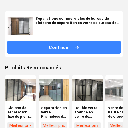
Séparations commerciales de bureau de
cloisons de séparation en verre de bureau de
meubles
Continuer
Produits Recommandés
Cloison de
Séparation en
Double verre
Verre de
séparation
verre
trempé en
haute qual
fixe de plein
Frameless de
verre de
de cloison
de taille de
verre trempé
cloison de
séparation
bureau en
de pleine
séparation
verre de
Meilleur prix
Meilleur prix
Meilleur prix
Meilleur p