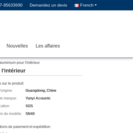
7-85633690
Demandez un devis
French
Nouvelles
Les affaires
luminium pour l'intérieur
l'intérieur
s sur le produit:
'origine:
Guangdong, Chine
e marque:
Yunyi Acoustic
cation:
SGS
o de modèle:
SN40
ions de paiement et expédition: