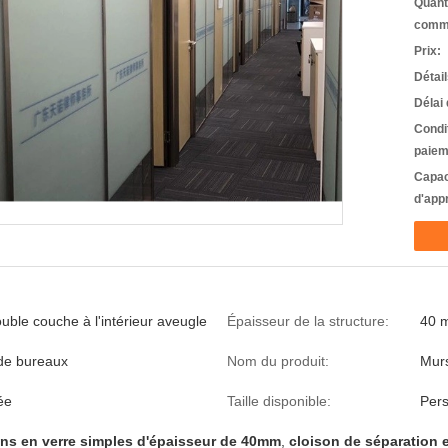
Quant
comm
Prix:
Détai
Délai 
Condi
paiem
Capac
d'app
uble couche à l'intérieur aveugle
Épaisseur de la structure:
40 
de bureaux
Nom du produit:
Murs
rée
Taille disponible:
Pers
ons en verre simples d'épaisseur de 40mm
,
cloison de séparation