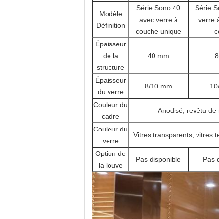
Série Sono 40
Série S
Modèle
avec verre à
verre 
Définition
couche unique
c
Épaisseur
de la
40 mm
8
structure
Épaisseur
8/10 mm
10
du verre
Couleur du
Anodisé, revêtu de 
cadre
Couleur du
Vitres transparents, vitres t
verre
Option de
Pas disponible
Pas d
la louve