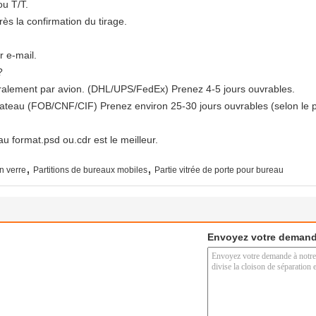
u T/T.
s la confirmation du tirage.
r e-mail.
?
éralement par avion. (DHL/UPS/FedEx) Prenez 4-5 jours ouvrables.
 bateau (FOB/CNF/CIF) Prenez environ 25-30 jours ouvrables (selon le 
 au format.psd ou.cdr est le meilleur.
,
,
n verre
Partitions de bureaux mobiles
Partie vitrée de porte pour bureau
Envoyez votre demand