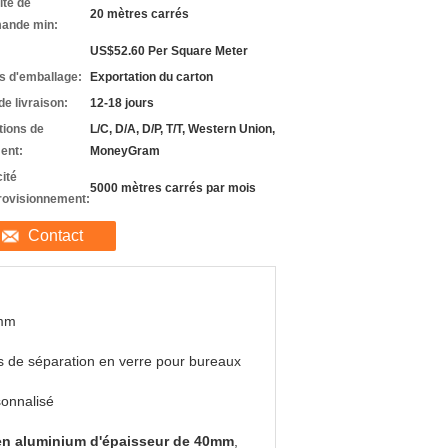
ité de
20 mètres carrés
ande min:
US$52.60 Per Square Meter
ls d'emballage:
Exportation du carton
de livraison:
12-18 jours
tions de
L/C, D/A, D/P, T/T, Western Union,
ent:
MoneyGram
ité
5000 mètres carrés par mois
rovisionnement:
Contact
mm
 de séparation en verre pour bureaux
onnalisé
 en aluminium d'épaisseur de 40mm
,