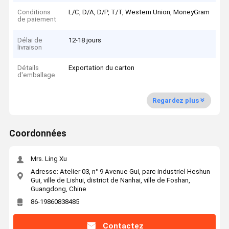
Conditions
L/C, D/A, D/P, T/T, Western Union, MoneyGram
de paiement
Délai de
12-18 jours
livraison
Détails
Exportation du carton
d'emballage
Regardez plus
Coordonnées
Mrs. Ling Xu
Adresse: Atelier 03, n° 9 Avenue Gui, parc industriel Heshun
Gui, ville de Lishui, district de Nanhai, ville de Foshan,
Guangdong, Chine
86-19860838485
Contactez