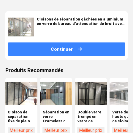
Cloisons de séparation gâchées en aluminium
en verre de bureau d'attenuation de bruit avec
des abat-jour
Continuer
Produits Recommandés
Cloison de
Séparation en
Double verre
Verre de
séparation
verre
trempé en
haute qual
fixe de plein
Frameless de
verre de
de cloison
de taille de
verre trempé
cloison de
séparation
bureau en
de pleine
séparation
verre de
Meilleur prix
Meilleur prix
Meilleur prix
Meilleur p