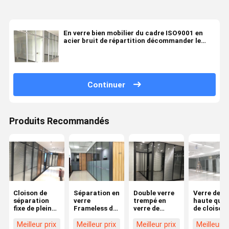
En verre bien mobilier du cadre ISO9001 en
acier bruit de répartition décommander le
mur non porteur
Continuer
Produits Recommandés
Cloison de
Séparation en
Double verre
Verre de
séparation
verre
trempé en
haute qual
fixe de plein
Frameless de
verre de
de cloison
de taille de
verre trempé
cloison de
séparation
bureau en
de pleine
séparation
verre de
Meilleur prix
Meilleur prix
Meilleur prix
Meilleur p