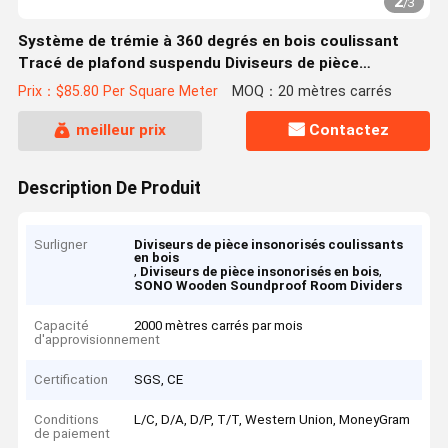
2
/
3
Système de trémie à 360 degrés en bois coulissant
Tracé de plafond suspendu Diviseurs de pièce
insonorisés
Prix：$85.80 Per Square Meter
MOQ：20 mètres carrés
meilleur prix
Contactez
Description De Produit
Surligner
Diviseurs de pièce insonorisés coulissants
en bois
,
,
Diviseurs de pièce insonorisés en bois
SONO Wooden Soundproof Room Dividers
Capacité
2000 mètres carrés par mois
d'approvisionnement
Certification
SGS, CE
Conditions
L/C, D/A, D/P, T/T, Western Union, MoneyGram
de paiement