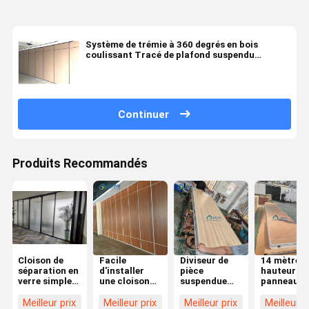
Système de trémie à 360 degrés en bois
coulissant Tracé de plafond suspendu
Diviseurs de pièce insonorisés
Continuer
Produits Recommandés
Cloison de
Facile
Diviseur de
14 mètres 
séparation en
d'installer
pièce
hauteur
verre simple
une cloison
suspendue
panneau
de cadre en
MDF pour
pour espace
unique sall
aluminium de
porte à poche
de bureau
suspendue
Meilleur prix
Meilleur prix
Meilleur prix
Meilleur p