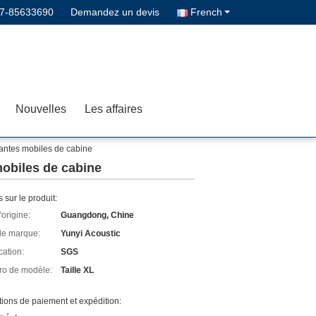
7-85633690
Demandez un devis
French
Nouvelles
Les affaires
santes mobiles de cabine
mobiles de cabine
s sur le produit:
'origine:
Guangdong, Chine
e marque:
Yunyi Acoustic
cation:
SGS
o de modèle:
Taille XL
ions de paiement et expédition: