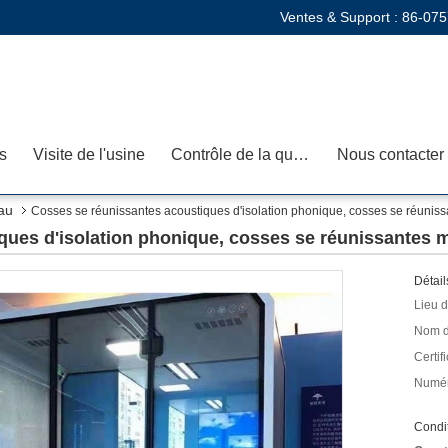
Ventes & Support :
86-075
s
Visite de l'usine
Contrôle de la qualité
Nous contacter
au
Cosses se réunissantes acoustiques d'isolation phonique, cosses se réunis
ques d'isolation phonique, cosses se réunissantes 
Détail
Lieu d
Nom d
Certifi
Numér
Condit