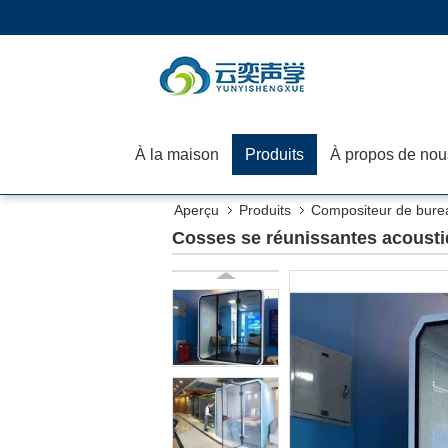
À la maison
Produits
À propos de nou
Aperçu
Produits
Compositeur de bure
Cosses se réunissantes acousti