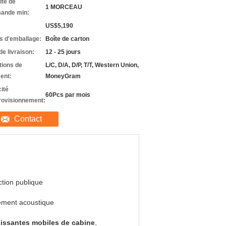
ité de
1 MORCEAU
ande min:
US$5,190
ls d'emballage:
Boîte de carton
de livraison:
12 - 25 jours
tions de
L/C, D/A, D/P, T/T, Western Union,
ent:
MoneyGram
ité
60Pcs par mois
rovisionnement:
Contact
tion publique
ement acoustique
issantes mobiles de cabine
,