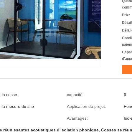
Quant
comm
Prix:
Détai
Délai 
Condi
paiem
Capac
d'app
r la cosse
capacité:
6
e la mesure du site
Application du projet:
Fonc
Avantages:
Isol
e réunissantes acoustiques d'isolation phonique
,
Cosses se réun