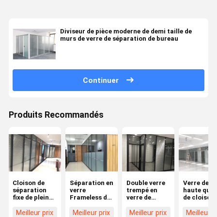
Diviseur de pièce moderne de demi taille de
murs de verre de séparation de bureau
Continuer
Produits Recommandés
Cloison de
Séparation en
Double verre
Verre de
séparation
verre
trempé en
haute qual
fixe de plein
Frameless de
verre de
de cloison
de taille de
verre trempé
cloison de
séparation
bureau en
de pleine
séparation
verre de
Meilleur prix
Meilleur prix
Meilleur prix
Meilleur p