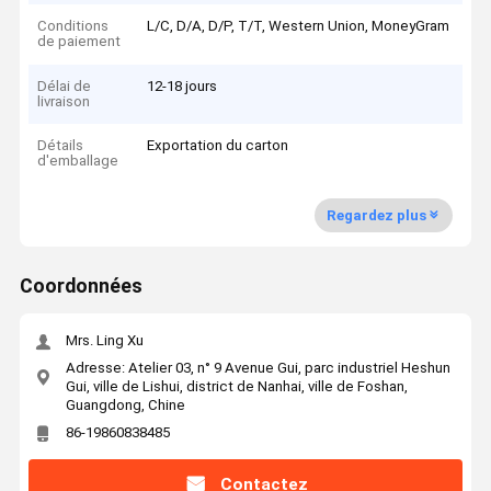
Conditions
L/C, D/A, D/P, T/T, Western Union, MoneyGram
de paiement
Délai de
12-18 jours
livraison
Détails
Exportation du carton
d'emballage
Regardez plus
Coordonnées
Mrs. Ling Xu
Adresse: Atelier 03, n° 9 Avenue Gui, parc industriel Heshun
Gui, ville de Lishui, district de Nanhai, ville de Foshan,
Guangdong, Chine
86-19860838485
Contactez